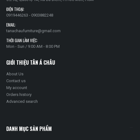
ĐIỆN THOẠI:
0919446263 - 0903882248
EMAIL:
tanachaufurniture@gmail.com
THỜI GIAN LÀM VIỆC:
Mon - Sun / 9:00 AM - 8:00 PM
GIỚI THIỆU TÂN Á CHÂU
About Us
Contact us
My account
Orders history
Advanced search
DANH MỤC SẢN PHẨM