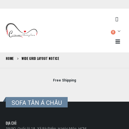
0
HOME
WIDE GRID LAYOUT NOTICE
Free Shipping
SOFA TÂN Á CHÂU
ĐỊA CHỈ:
59/9Q, Quốc lộ 1A, Xã Bà Điểm, H.Hóc Môn, HCM