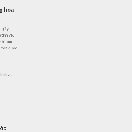
ng hoa
 giây
 tình yêu
mời bạn
êu còn được
nh nhan
,
hóc