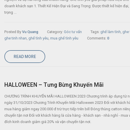
Ghế Tình Yêu – Những mẫu ghế
XU HƯỚNG MUA SẮM GH
tình nhân siêu HOT và mới nhất
YÊU MỚI CHO KINH DOA
doanh khách sạn 1. Thiết Kế Hiện Đại và Sang Trọng: Được thiết kế hiện đại,
2021
KHÁCH SẠN: TẠO NÊN T
trọng ...
NGHIỆM ĐẶC BIỆT CHO KHÁCH H
4, 2021
Tháng mười hai 4, 2023
Đơn vị chuyên sản xuất và phân
Posted By
Vu Quang
Category:
Góc tư vấn
Tags:
ghế làm tình
,
ghe 
phối sỉ lẻ ghế tình yêu
HALLOWEEN – Tưng Bừ
ghe tinh nhan
,
ghế tình yêu
,
mua ghế tình yêu
Comments:
0
Khuyến Mãi
Tháng tư 9, 2021
Tháng mười 12, 2023
READ MORE
Ghế Tình Yêu và Chuyện
Chiếu
Tháng chín 26, 2023
HALLOWEEN – Tưng Bừng Khuyến Mãi
CHƯƠNG TRÌNH KHUYẾN MÃI HALLOWEEN 2023 Chương trình áp dụng từ na
ngày 31/10/2023 Chương Trình Khuyến Mãi Halloween 2023 Đối với khách h
mua hàng giảm ngay 200.000 đ trừ trực tiếp trên bill Đóng thùng catton riên
chuyển tận nơi Đối với khách hàng là cửa hàng - khách sạn - nhà nghỉ - mua 
đích kinh doanh giảm giá 20% và vận chuyển tận nơi.