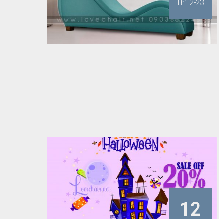
XU HƯỚNG MUA SẮM GHẾ TÌNH
Th12-23
YÊU MỚI CHO KINH DOANH
KHÁCH SẠN: TẠO NÊN TRẢI
NGHIỆM ĐẶC BIỆT CHO KHÁCH HÀNG
Tháng năm 
Tháng mười hai 4, 2023
HALLOWEEN – Tưng Bừng
Khuyến Mãi
Tháng mười 12, 2023
Ghế Tình Yêu và Chuyện Giường
Chiếu
Tháng chín 26, 2023
12