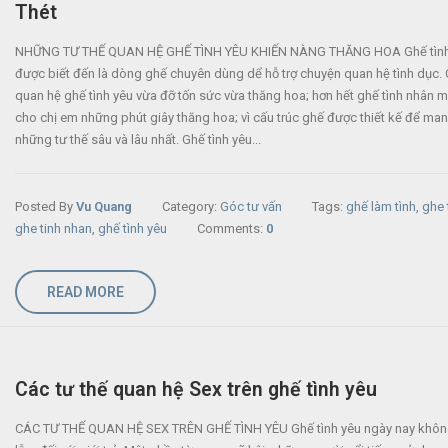
Thét
NHỮNG TƯ THẾ QUAN HỆ GHẾ TÌNH YÊU KHIẾN NÀNG THĂNG HOA Ghế tình
được biết đến là dòng ghế chuyên dùng dể hỗ trợ chuyện quan hệ tình dục. 
quan hệ ghế tình yêu vừa đỡ tốn sức vừa thăng hoa; hơn hết ghế tình nhân m
cho chị em những phút giây thăng hoa; vì cấu trúc ghế được thiết kế để man
những tư thế sâu và lâu nhất. Ghế tình yêu...
Posted By
Vu Quang
Category:
Góc tư vấn
Tags:
ghế làm tình
,
ghe 
ghe tinh nhan
,
ghế tình yêu
Comments:
0
READ MORE
Các tư thế quan hệ Sex trên ghế tình yêu
CÁC TƯ THẾ QUAN HỆ SEX TRÊN GHẾ TÌNH YÊU Ghế tình yêu ngày nay khôn