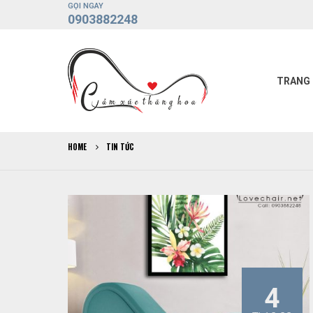
GỌI NGAY
0903882248
TRANG
HOME
TIN TỨC
4