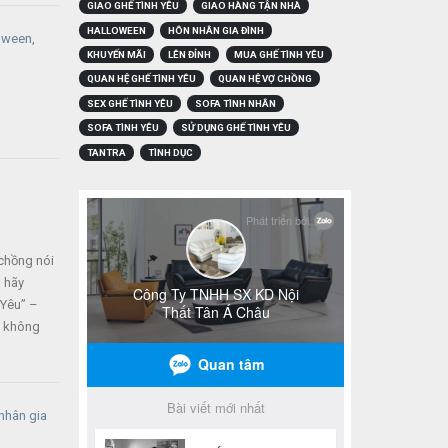
GIAO GHẾ TÌNH YÊU
GIAO HÀNG TẬN NHÀ
HALLOWEEN
HÔN NHÂN GIA ĐÌNH
oween
,
KHUYẾN MÃI
LÊN ĐỈNH
MUA GHẾ TÌNH YÊU
QUAN HỆ GHẾ TÌNH YÊU
QUAN HỆ VỢ CHỒNG
SEX GHẾ TÌNH YÊU
SOFA TÌNH NHÂN
SOFA TÌNH YÊU
SỬ DỤNG GHẾ TÌNH YÊU
TANTRA
TÌNH DỤC
chồng nói
a hãy
 Yêu” –
a không
nhân gia