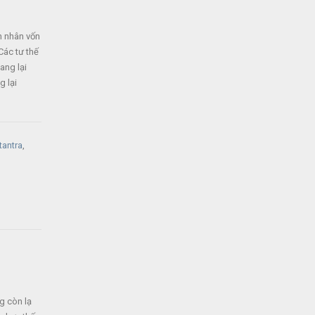
 nhân vốn
Các tư thế
ang lại
g lại
tantra
,
g còn lạ