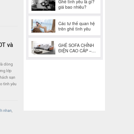
OT và
là dòng
ừng lớp
khách sạn
o tình yêu
nh nhan
,