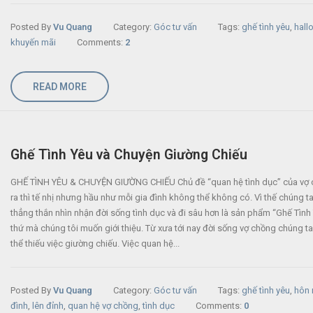
Posted By
Vu Quang
Category:
Góc tư vấn
Tags:
ghế tình yêu
,
hall
khuyến mãi
Comments:
2
READ MORE
Ghế Tình Yêu và Chuyện Giường Chiếu
GHẾ TÌNH YÊU & CHUYỆN GIƯỜNG CHIẾU Chủ đề “quan hệ tình dục” của vợ 
ra thì tế nhị nhưng hầu như mỗi gia đình không thể không có. Vì thế chúng t
thẳng thắn nhìn nhận đời sống tình dục và đi sâu hơn là sản phẩm “Ghế Tình
thứ mà chúng tôi muốn giới thiệu. Từ xưa tới nay đời sống vợ chồng chúng t
thể thiếu việc giường chiếu. Việc quan hệ...
Posted By
Vu Quang
Category:
Góc tư vấn
Tags:
ghế tình yêu
,
hôn 
đình
,
lên đỉnh
,
quan hệ vợ chồng
,
tình dục
Comments:
0