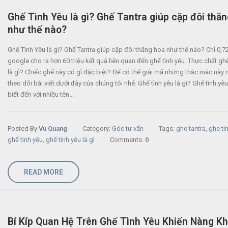
Ghế Tình Yêu là gì? Ghế Tantra giúp cặp đôi thă
như thế nào?
Ghế Tình Yêu là gì? Ghế Tantra giúp cặp đôi thăng hoa như thế nào? Chỉ 0,72
google cho ra hơn 60 triệu kết quả liên quan đến ghế tình yêu. Thực chất ghế
là gì? Chiếc ghế này có gì đặc biệt? Để có thể giải mã những thắc mắc này 
theo dõi bài viết dưới đây của chúng tôi nhé. Ghế tình yêu là gì? Ghế tình y
biết đến với nhiều tên...
Posted By
Vu Quang
Category:
Góc tư vấn
Tags:
ghe tantra
,
ghe ti
ghế tình yêu
,
ghế tình yêu là gì
Comments:
0
READ MORE
Bí Kíp Quan Hệ Trên Ghế Tình Yêu Khiến Nàng K