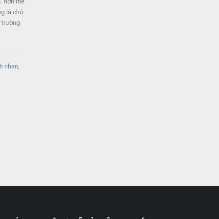
; hơn thế
g là chủ
ị trường
nh nhan
,