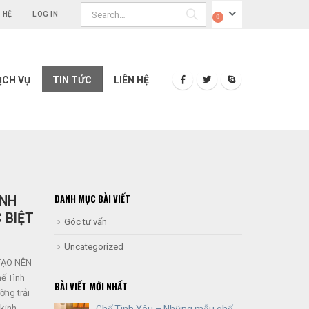
N HỆ
LOG IN
0
ỊCH VỤ
TIN TỨC
LIÊN HỆ
DANH MỤC BÀI VIẾT
INH
 BIỆT
Góc tư vấn
Uncategorized
TẠO NÊN
ế Tình
BÀI VIẾT MỚI NHẤT
ờng trải
 kinh