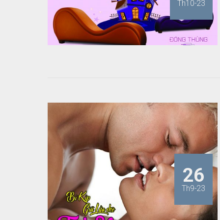
Th10-23
26
Th9-23