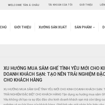
WELCOME TÂN Á CHÂU
TÀI KHOẢN CỦA TÔI
GIỚI THIỆU
LIÊ
 CHỦ
GIỚI THIỆU
XƯỞNG SẢN XUẤT
SẢN PHẨM
D
XU HƯỚNG MUA SẮM GHẾ TÌNH YÊU MỚI CHO K
DOANH KHÁCH SẠN: TẠO NÊN TRẢI NGHIỆM ĐẶC
CHO KHÁCH HÀNG
XU HƯỚNG MUA SẮM GHẾ TÌNH YÊU MỚI CHO KINH DOANH KHÁCH SẠN: 
TRẢI NGHIỆM ĐẶC BIỆT CHO KHÁCH HÀNG Tận dụng xu hướng mua sắm Gh
Yêu không chỉ tạo ra sự độc đáo cho kinh doanh khách sạn mà còn tăng cư
nghiệm và sự hài lòng của khách hàng. Ghế tình yêu giải pháp hữu hiệu cho