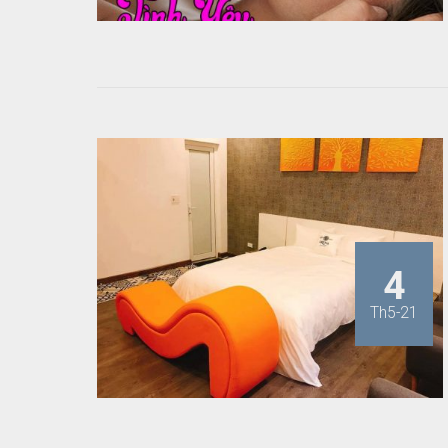
4
Th5-21