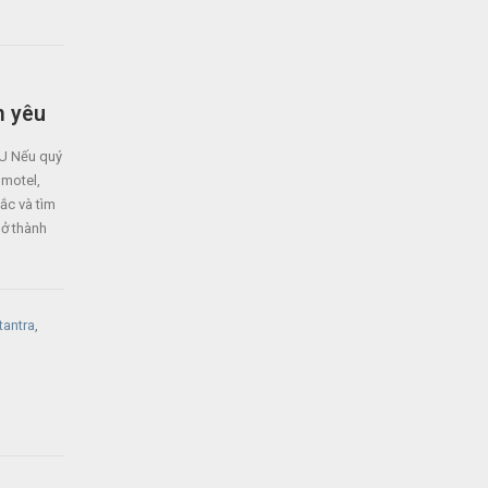
h yêu
U Nếu quý
 motel,
ắc và tìm
 ở thành
tantra
,