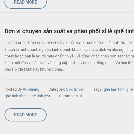
READ MORE
Đơn vị chuyên sản xuất và phân phối sỉ lẻ ghế tìn
LOVECHAIR - ĐƠN VỊ CHUYÊN SẢN XUẤT VÀ PHÂN PHỐI SỈ LẺ GHẾ TÌNH YÊ
khách là một doanh nghiệp kinh doanh khách sạn, các dịch vụ nhà nghỉ hay
hotel; hoặc bạn là người mua ghế tình yêu về dùng chắc chắn bạn sẽ thắc m
kiếm một đơn vị sản xuất và cung cấp sofa uy tín cho riêng mình. Và hơn thế
phố Hồ Chí Minh hay khu vực phía...
Posted By
Vu Quang
Category:
Góc tư vấn
Tags:
ghế làm tình
,
ghe 
ghe tinh nhan
,
ghế tình yêu
Comments:
0
READ MORE