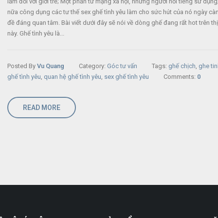
lẫm đối với giới trẻ; Một phần từ mạng xã hội, những người nổi tiếng sử dụng
nữa công dụng các tư thế sex ghế tình yêu làm cho sức hút của nó ngày càn
đề đáng quan tâm. Bài viết dưới đây sẽ nói về dòng ghế đang rất hot trên th
này. Ghế tình yêu là...
Posted By
Vu Quang
Category:
Góc tư vấn
Tags:
ghế chịch
,
ghe ti
ghế tình yêu
,
quan hệ ghế tình yêu
,
sex ghế tình yêu
Comments:
0
READ MORE