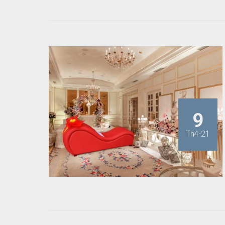
9
Th4-21