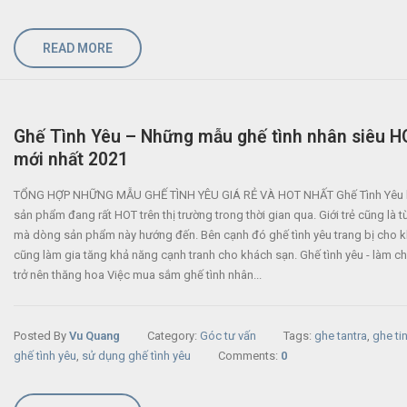
READ MORE
Ghế Tình Yêu – Những mẫu ghế tình nhân siêu H
mới nhất 2021
TỔNG HỢP NHỮNG MẪU GHẾ TÌNH YÊU GIÁ RẺ VÀ HOT NHẤT Ghế Tình Yêu 
sản phẩm đang rất HOT trên thị trường trong thời gian qua. Giới trẻ cũng là t
mà dòng sản phẩm này hướng đến. Bên cạnh đó ghế tình yêu trang bị cho 
cũng làm gia tăng khả năng cạnh tranh cho khách sạn. Ghế tình yêu - làm ch
trở nên thăng hoa Việc mua sắm ghế tình nhân...
Posted By
Vu Quang
Category:
Góc tư vấn
Tags:
ghe tantra
,
ghe ti
ghế tình yêu
,
sử dụng ghế tình yêu
Comments:
0