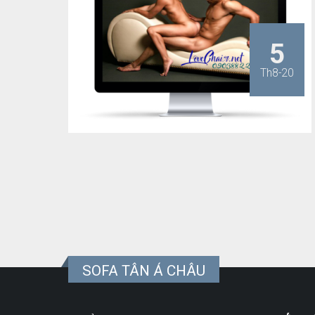
5
Th8-20
SOFA TÂN Á CHÂU