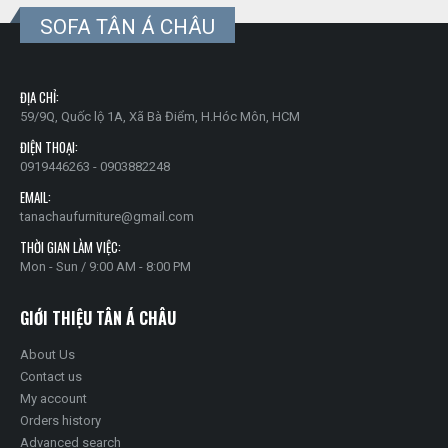
SOFA TÂN Á CHÂU
ĐỊA CHỈ:
59/9Q, Quốc lộ 1A, Xã Bà Điểm, H.Hóc Môn, HCM
ĐIỆN THOẠI:
0919446263 - 0903882248
EMAIL:
tanachaufurniture@gmail.com
THỜI GIAN LÀM VIỆC:
Mon - Sun / 9:00 AM - 8:00 PM
GIỚI THIỆU TÂN Á CHÂU
About Us
Contact us
My account
Orders history
Advanced search