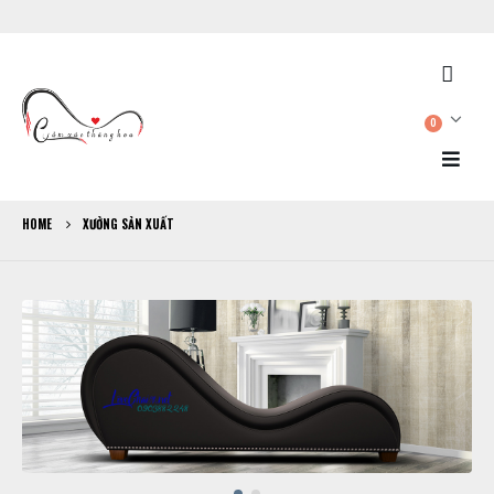
0
HOME
XƯỞNG SẢN XUẤT