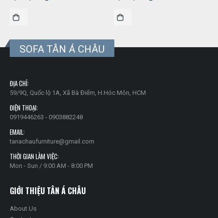
SOFA TÂN Á CHÂU
ĐỊA CHỈ:
59/9Q, Quốc lộ 1A, Xã Bà Điểm, H.Hóc Môn, HCM
ĐIỆN THOẠI:
0919446263 - 0903882248
EMAIL:
tanachaufurniture@gmail.com
THỜI GIAN LÀM VIỆC:
Mon - Sun / 9:00 AM - 8:00 PM
GIỚI THIỆU TÂN Á CHÂU
About Us