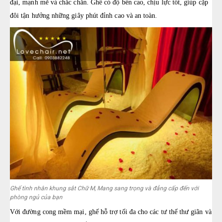
đại, mạnh mẽ và chắc chắn. Ghế có độ bền cao, chịu lực tốt, giúp cặp
đôi tận hưởng những giây phút đỉnh cao và an toàn.
Ghế tình nhân khung sắt Chữ M, Mang sang trọng và đẳng cấp đến với
phòng ngủ của bạn
Với đường cong mềm mại, ghế hỗ trợ tối đa cho các tư thế thư giãn và