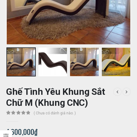
Ghế Tình Yêu Khung Sắt
Chữ M (Khung CNC)
( Chưa có đánh giá nào. )
0
out of 5
4,600,000
₫