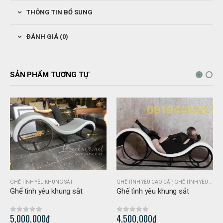
THÔNG TIN BỔ SUNG
ĐÁNH GIÁ (0)
SẢN PHẨM TƯƠNG TỰ
GHẾ TÌNH YÊU KHUNG SẮT
GHẾ TÌNH YÊU CAO CẤP
,
GHẾ TÌNH YÊU GIÁ RẺ
Ghế tình yêu khung sắt
Ghế tình yêu khung sắt
5,000,000
₫
4,500,000
₫
0
out of 5
0
out of 5