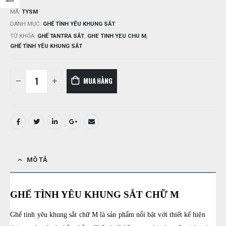
MÃ:
TYSM
DANH MỤC:
GHẾ TÌNH YÊU KHUNG SẮT
TỪ KHÓA:
GHẾ TANTRA SẮT
,
GHE TINH YEU CHU M
,
GHẾ TÌNH YÊU KHUNG SẮT
MUA HÀNG
MÔ TẢ
GHẾ TÌNH YÊU KHUNG SẮT CHỮ M
Ghế tình yêu khung sắt chữ M là sản phẩm nổi bật với thiết kế hiện