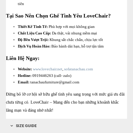
tiên
Tại Sao Nên Chọn Ghế Tình Yêu LoveChair?
Thiết Kế Tinh Tế:
Phù hợp với mọi không gian
Chất Liệu Cao Cấp:
Da thật, vải nhung mềm mại
Độ Bền Vượt Trội:
Khung sắt chắc chắn, chịu lực tốt
Dịch Vụ Hoàn Hảo:
Bảo hành dài hạn, hỗ trợ tận tâm
Liên Hệ Ngay:
Website:
www.lovechair.net
,
sofatanachau.com
Hotline:
0919446263 (call- zalo)
Email:
tanachaufurniture@gmail.com
Đừng bỏ lỡ cơ hội sở hữu ghế tình yêu sang trọng với mức giá ưu đãi
chưa từng có. LoveChair – Mang đến cho bạn những khoảnh khắc
lãng mạn và đáng nhớ nhất!
SIZE GUIDE