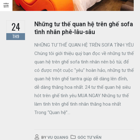
Tháng mười 12, 2023
24
Những tư thế quan hệ trên ghế sofa
Ghế Tình Yêu và
Chuyện Giường
tình nhân phê-lâu-sâu
TH9
Chiếu
NHỮNG TƯ THẾ QUAN HỆ TRÊN SOFA TÌNH YÊU
Tháng chín 26, 2023
Chúng tôi giới thiệu quý bạn đọc về những tư thế
quan hệ trên ghế sofa tình nhân nên bỏ túi; để
có được một cuộc "yêu" hoàn hảo, những tư thế
quan hệ trên ghế tantra giúp dễ dàng lên đỉnh,
dễ dàng thăng hoa nhất. 24 tư thế quan hệ siêu
hót trên ghế tình yêu MUA NGAY Những tư thế
làm tình trên ghế tình nhân thăng hoa nhất
Trong “Quan hệ”...
BY
VU QUANG
GÓC TƯ VẤN