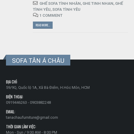
GHẾ SOFA TÌNH NHÂN
,
GHE TINH NHAN
,
GHẾ
TÌNH YÊU
,
SOFA TÌNH YÊU
1 COMMENT
READ MORE...
SOFA TÂN Á CHÂU
ĐỊA CHỈ:
59/9Q, Quốc lộ 1A, Xã Bà Điểm, H.Hóc Môn, HCM
ĐIỆN THOẠI:
0919446263 - 0903882248
EMAIL:
tanachaufurniture@gmail.com
THỜI GIAN LÀM VIỆC:
Mon - Sun / 9:00 AM - 8:00 PM