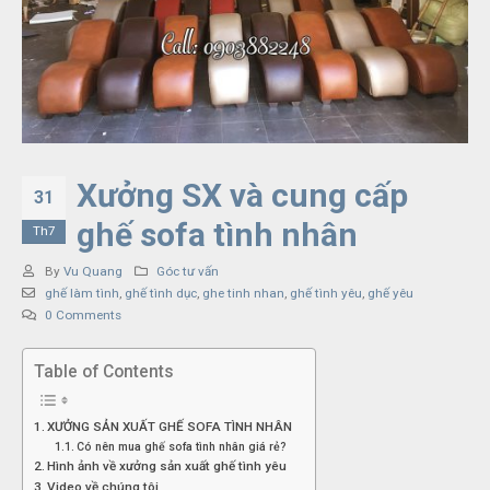
Tháng mười 12, 2023
Ghế Tình Yêu và
Chuyện Giường
Chiếu
Tháng chín 26, 2023
Xưởng SX và cung cấp
31
ghế sofa tình nhân
Th7
By
Vu Quang
Góc tư vấn
ghế làm tình
,
ghế tình dục
,
ghe tinh nhan
,
ghế tình yêu
,
ghế yêu
0 Comments
Table of Contents
XƯỞNG SẢN XUẤT GHẾ SOFA TÌNH NHÂN
Có nên mua ghế sofa tình nhân giá rẻ?
Hình ảnh về xưởng sản xuất ghế tình yêu
Video về chúng tôi