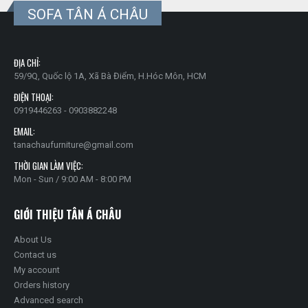
SOFA TÂN Á CHÂU
ĐỊA CHỈ:
59/9Q, Quốc lộ 1A, Xã Bà Điểm, H.Hóc Môn, HCM
ĐIỆN THOẠI:
0919446263 - 0903882248
EMAIL:
tanachaufurniture@gmail.com
THỜI GIAN LÀM VIỆC:
Mon - Sun / 9:00 AM - 8:00 PM
GIỚI THIỆU TÂN Á CHÂU
About Us